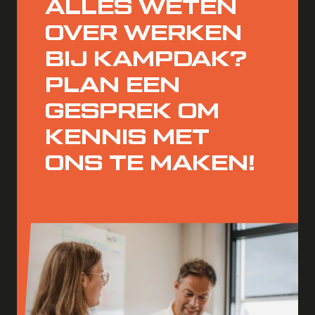
ALLES WETEN
OVER WERKEN
BIJ KAMPDAK?
PLAN EEN
GESPREK OM
KENNIS MET
ONS
TE MAKEN
!