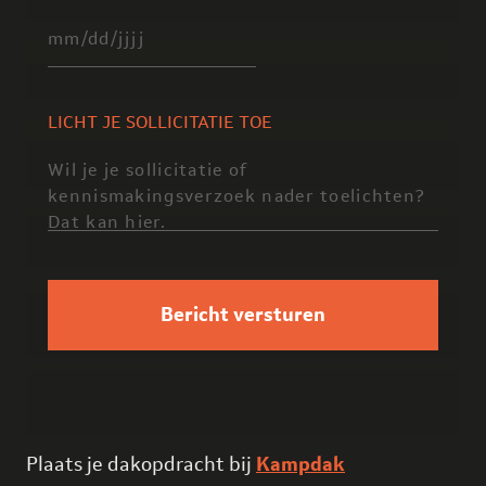
MM
slash
LICHT JE SOLLICITATIE TOE
DD
slash
JJJJ
Bericht versturen
Plaats je dakopdracht bij
Kampdak