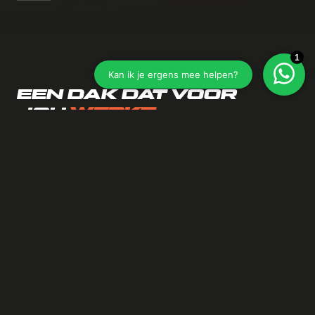
EEN DAK DAT VOOR
JOU
WERKT
Jouw dak beschermt je tegen weer en wind. En
tegelijkertijd is je dak zoveel meer dan een
dak. Het is de vijfde gevel van je gebouw. Een
gevel die je helpt om kou buiten en warmte
binnen te houden. Een gevel die energie kan
opwekken, CO
kan absorberen en water kan
2
bufferen. Multifunctioneel, slim én